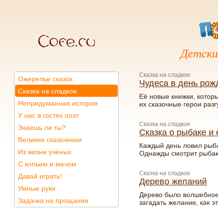
Детски
Сказка на сладкое
Ожерелье сказок
Чудеса в день рож
Сказка на сладкое
Её новые книжки, котор
Непридуманная история
их сказочные герои разг
У нас в гостях поэт
Сказка на сладкое
Знаешь ли ты?
Сказка о рыбаке и 
Великие сказочники
Каждый день ловил рыба
Из жизни ученых
Однажды смотрит рыбак
С копьем и мечом
Сказка на сладкое
Давай играть!
Дерево желаний
Умные руки
Дерево было волшебное.
Задачка на прощание
загадать желание, как э