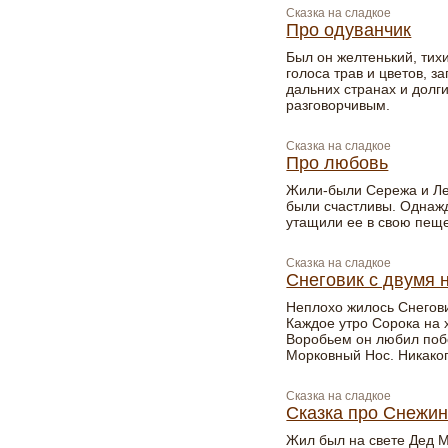
Сказка на сладкое
Про одуванчик
Был он желтенький, тих
голоса трав и цветов, з
дальних странах и долг
разговорчивым.
Сказка на сладкое
Про любовь
Жили-были Сережа и Лен
были счастливы. Однаж
утащили ее в свою пеще
Сказка на сладкое
Снеговик с двумя 
Неплохо жилось Снегови
Каждое утро Сорока на 
Воробьем он любил побо
Морковный Нос. Никаког
Сказка на сладкое
Сказка про Снежин
Жил был на свете Дед М