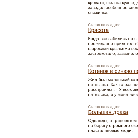
кровати, шел на кухню,
заводил особенное снеж
снежинки.
Сказка на сладкое
Красота
Когда все забились по с
неожиданно прилетел т
широкими крыльями весь
застрекотало, зазвенело
Сказка на сладкое
Котенок в синюю п
Жил-был маленький коте
пятнышка. Как-то раз по
расстроился: - У всех з
пятнышки, а у меня ниче
Сказка на сладкое
Большая драка
Однажды, в тридевятом 
на берегу огромного ок
пластилиновые люди.