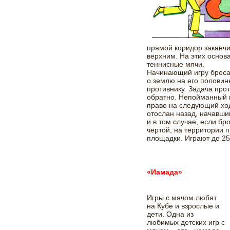
прямой коридор заканч
верхним. На этих основа
теннисные мячи.
Начинающий игру бросае
о землю на его половин
противнику. Задача про
обратно. Непойманный м
право на следующий ход
отослан назад, начавши
и в том случае, если б
чертой, на территории 
площадки. Играют до 25
«Иамада»
Игры с мячом любят
на Кубе и взрослые и
дети. Одна из
любимых детских игр с