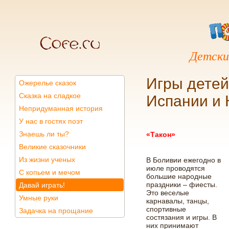
Детски
Игры детей
Ожерелье сказок
Сказка на сладкое
Испании и 
Непридуманная история
У нас в гостях поэт
Знаешь ли ты?
«Такон»
Великие сказочники
Из жизни ученых
В Боливии ежегодно в
июле проводятся
С копьем и мечом
большие народные
праздники – фиесты.
Давай играть!
Это веселые
Умные руки
карнавалы, танцы,
спортивные
Задачка на прощание
состязания и игры. В
них принимают