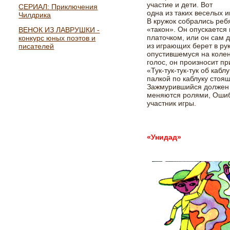
участие и дети. Вот
СЕРИАЛ: Приключения
одна из таких веселых и
Чилдрика
В кружок собрались реб
«такон». Он опускается 
ВЕНОК ИЗ ЛАВРУШКИ -
платочком, или он сам 
конкурс юных поэтов и
из играющих берет в рук
писателей
опустившемуся на колен
голос, он произносит пр
«Тук-тук-тук-тук об кабл
палкой по каблуку стоя
Зажмурившийся должен у
меняются ролями, Ошиб
участник игры.
«Унидад»