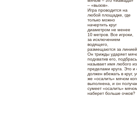
мячом – это «иамада»
– «вызов».
Игра проводится на
любой площадке, где
только можно
начертить круг
диаметром не менее
10 метров. Все игроки,
за исключением
водящего,
размещаются за линией 
Он трижды ударяет мячо
подхватив его, подбрасы
называет имя любого из
пределами круга. Это и 
должен вбежать в круг, 
же «осалить» мячом ког
выполнена, и он получае
сумеет «осалить» мячом
наберет больше очков?