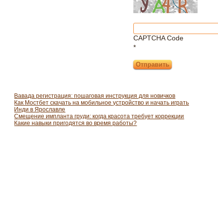
CAPTCHA Code
*
Вавада регистрация: пошаговая инструкция для новичков
Как Мостбет скачать на мобильное устройство и начать играть
Инди в Ярославле
Смещение импланта груди: когда красота требует коррекции
Какие навыки пригодятся во время работы?