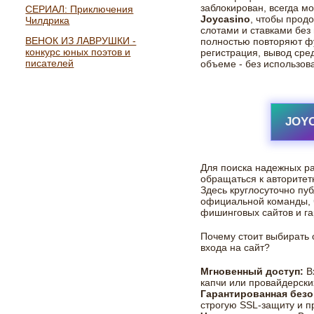
заблокирован, всегда м
СЕРИАЛ: Приключения
Joycasino
, чтобы прод
Чилдрика
слотами и ставками без
ВЕНОК ИЗ ЛАВРУШКИ -
полностью повторяют ф
конкурс юных поэтов и
регистрация, вывод сре
писателей
объеме - без использов
JOY
Для поиска надежных р
обращаться к авторите
Здесь круглосуточно пу
официальной команды, 
фишинговых сайтов и га
Почему стоит выбирать
входа на сайт?
Мгновенный доступ:
В
капчи или провайдерски
Гарантированная безо
строгую SSL-защиту и п